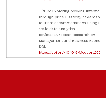
Título: Exploring booking intentions
through price Elasticity of demand i
tourism accommodations using Lar
scale data analytics
Revista: European Research on
Management and Business Economi
DOI:
https://doi.org/10.1016/j.iedeen.2025.
Skip back to main navigation