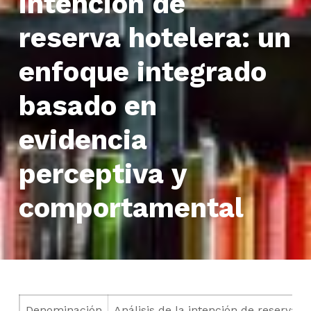
intención de
reserva hotelera: un
enfoque integrado
basado en
evidencia
perceptiva y
comportamental
Denominación
Análisis de la intención de reserva