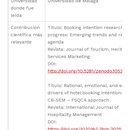
Universidad
Universidad de Málaga
donde fue
leída
Contribución
Título: Booking intention research
científica más
progress: Emerging trends and rese
relevante
agenda
Revista: Journal of Tourism, Heritage
Services Marketing
DOI:
http://doi.org/10.5281/zenodo.105392
Título: Rational, emotional, and socia
drivers of hotel booking intention: A 
CB-SEM – FSQCA approach
Revista: International Journal of
Hospitality Management
DOI:
https://doi.org/10.1016/j.ijhm.2025.10