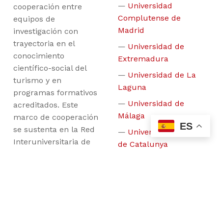
Universidad
cooperación entre
Complutense de
equipos de
Madrid
investigación con
trayectoria en el
Universidad de
conocimiento
Extremadura
científico-social del
Universidad de La
turismo y en
Laguna
programas formativos
Universidad de
acreditados. Este
Málaga
marco de cooperación
ES
se sustenta en la Red
Universitat Oberta
Interuniversitaria de
de Catalunya
Posgrados en Turismo
Universidad Rey
(REDINTUR), formada
Juan Carlos
por 28 Universidades
Universidade de
con estudios de
Santiago de
posgrados en Turismo,
Compostela
la cual ha sido