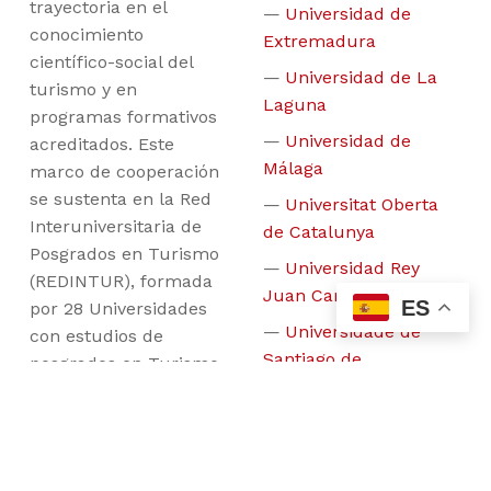
trayectoria en el
Universidad de
conocimiento
Extremadura
científico-social del
Universidad de La
turismo y en
Laguna
programas formativos
Universidad de
acreditados. Este
Málaga
marco de cooperación
se sustenta en la Red
Universitat Oberta
Interuniversitaria de
de Catalunya
Posgrados en Turismo
Universidad Rey
(REDINTUR), formada
Juan Carlos
ES
por 28 Universidades
Universidade de
con estudios de
Santiago de
posgrados en Turismo,
Compostela
la cual ha sido
calificada en el Plan
Universidad de
Nacional de Turismo
Sevilla
2012-2015 del
Universidade de Vigo