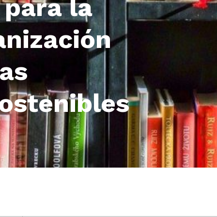
 para la
anización
ias
ostenibles