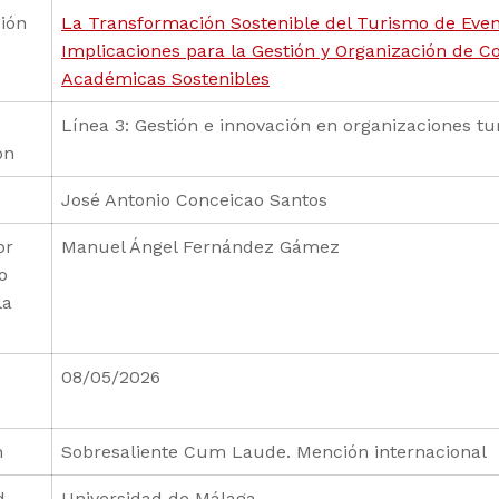
ión
La Transformación Sostenible del Turismo de Even
Implicaciones para la Gestión y Organización de C
Académicas Sostenibles
Línea 3: Gestión e innovación en organizaciones tur
ón
José Antonio Conceicao Santos
or
Manuel Ángel Fernández Gámez
o
la
08/05/2026
n
Sobresaliente Cum Laude. Mención internacional
d
Universidad de Málaga