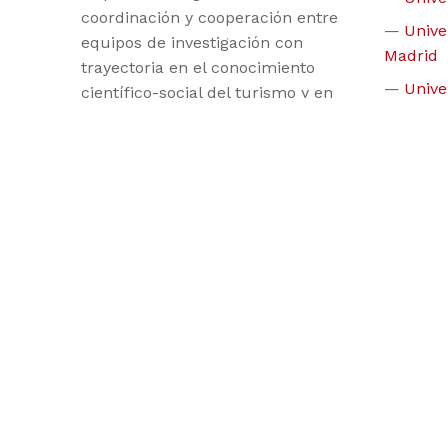
coordinación y cooperación entre
Unive
equipos de investigación con
Madrid
trayectoria en el conocimiento
Unive
científico-social del turismo y en
programas formativos acreditados.
Unive
Este marco de cooperación se
Unive
sustenta en la Red
Unive
Interuniversitaria de Posgrados en
Turismo (REDINTUR), formada por
Unive
28 Universidades con estudios de
Unive
posgrados en Turismo, la cual ha
Compos
sido calificada en el Plan Nacional
Unive
de Turismo 2012-2015 del
Ministerio de Energía, Industria y
Unive
Turismo, dentro del apartado de
Talento y Emprendeduría como
una fortaleza, destacando su
funcionamiento y programas