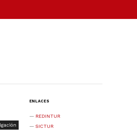
ENLACES
REDINTUR
igación
SICTUR