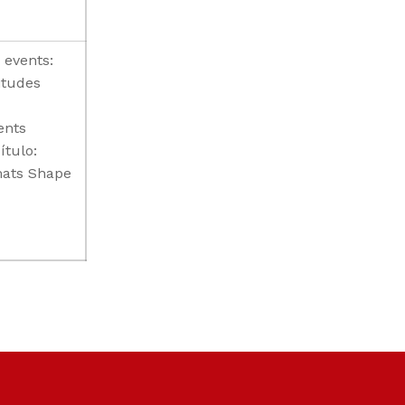
 events:
itudes
ents
tulo:
mats Shape