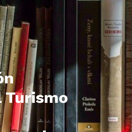
ón
l Turismo