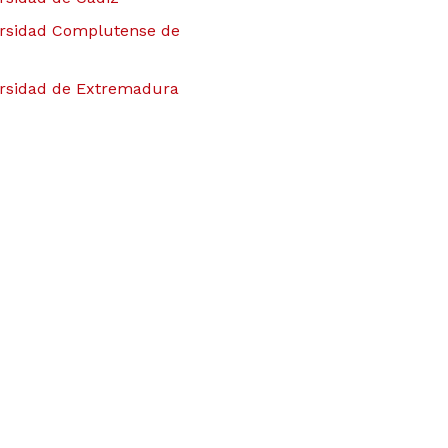
rsidad Complutense de
rsidad de Extremadura
rsidad de La Laguna
rsidad de Málaga
rsitat Oberta de Catalunya
rsidad Rey Juan Carlos
rsidade de Santiago de
tela
rsidad de Sevilla
rsidade de Vigo