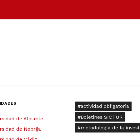
IDADES
actividad obligatoria
Boletines SICTUR
rsidad de Alicante
metodología de la invest
rsidad de Nebrija
rsidad de Cádiz