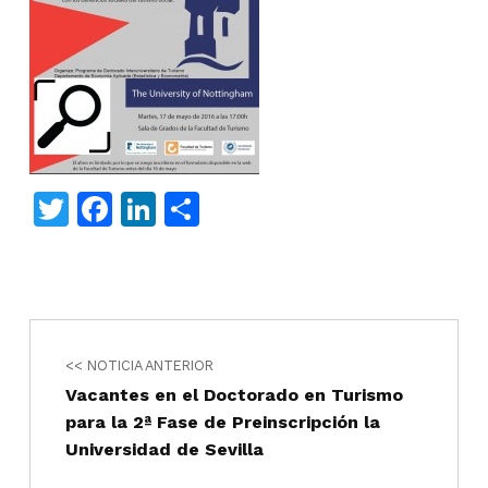
T
F
Li
C
w
a
n
o
itt
c
k
m
er
e
e
p
Navegación de entradas
Skip back to main navigation
b
dI
ar
<< NOTICIA ANTERIOR
o
n
ti
Vacantes en el Doctorado en Turismo
o
r
para la 2ª Fase de Preinscripción la
k
Universidad de Sevilla